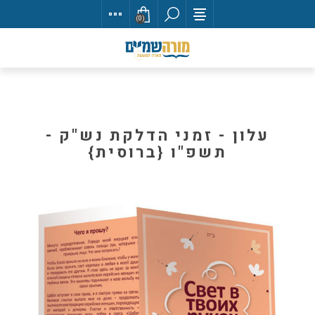
(0)
עלון - זמני הדלקת נש"ק -
תשפ"ו {ברוסית}