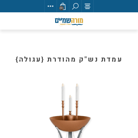
(0)
עמדת נש"ק מהודרת {עגולה}