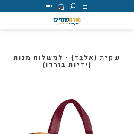
(0)
שקית {אלבד} - למשלוח מנות
{ידיות בורדו}