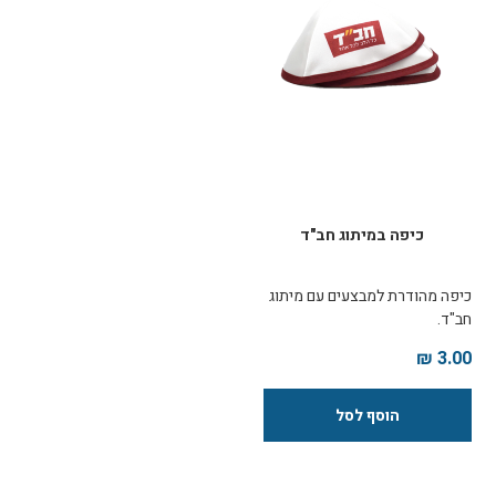
להציבו ללא עלות בבתי כנסת
באיזור השליחות ולחזק את תקנת
אמירת התהילם היומית. גודל: דפי
התהילים - 20x15 ס"מ מעמד
פרספקס - 21x25 ס"מ
כיפה במיתוג חב"ד
כיפה מהודרת למבצעים עם מיתוג
חב"ד.
3.00 ₪