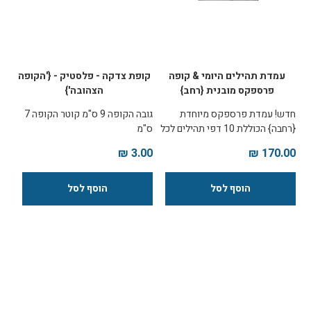
עמדת תהילים היומי & קופה
קופת צדקה - פלסטיק - {'הקופה
פרספקס מובנית {רחב}
הצהובה'}
חדש! עמדת פרספקס מיוחדת
גובה הקופה 9 ס"מ קוטר הקופה 7
{רחבה} הכוללת 10 דפי תהילים לכל
ס"מ
יום בחודש לחלוקה למתפללים
3.00 ₪
170.00 ₪
המעמד המיוחד כולל ציטוטים
מהמקורות על מעלת אמירת פרקי
תהילים בכל יום במעמד: בגב המעמד
קופת צדקה עם מנעול בצידי
המעמד לוחות מחיקים להקדשת
אמירת התהילים לזכות/לרפואת.
(מסופק טוש) המעמד ניתן לתליה
על הקיר באמצעות ברגים
(מסופקים) המעמד ניתן לשלוחים
בעלות מסובסדת (הכוללת את עלות
התפעול והמשלוח מחו"ל) על מנת