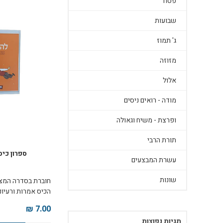
פסח
שבועות
ג' תמוז
מזוזה
אלול
מודה - רואים ניסים
ופרצת - משיח וגאולה
תורת הרבי
ספרון כיס
עשרת המבצעים
שונות
חוברת בסדרה המצל
הכיס אמרות ורעיונ
האור: אורה של הנש
7.00 ₪
ותפקידנו להאיר א
תגיות נפוצות
כשי לידידים ולהתו