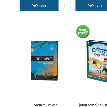
 מי הוא נולד?
ואחת מבני ובנות דורנו - הדור השביעי.
לדותו בניקולייב
במגזין המושקע מובאים סיפורים
שבאוקראינה,
ומאמרים, העטופים בגרפיקה מרהיבה
 שהתגורר בבית
ומאירת עיניים, והוא מבוא מיוחד לכל
תיאר הרבי כ"למדן
מי ששואף להכיר את אישיותו
המרוממת של הרבי. ניתן להתרשם
ונה עם אדמו"ר
במגזין בתחתית הדף.
הייתה מעורבותו בסיוע
לניגרד שברוסיה ובריגה
 מי נפגש כאשר חי
ט מוחלטת בברלין
רקם השידוך עם
שקא, וכיצד השתלשלו
יגת החתונה הגדולה
ן?
פי פרטי מידע נוספים -
ים - סודרו ברצף
ם שלי {כריכה קשה}
זרעים של חכמה