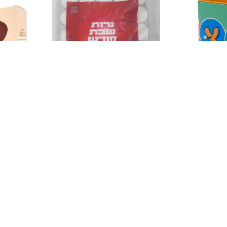
חינוכי! מעשיר!
- {לילדים}
50 נרונים
100 יחידות - אריזת נש"ק (ריקה)
ת מפח בעיצוב
עבור מבצע נרות שבת קודש
ס"מ
נרות)
דולק כ - 3 שעות
מסופק על פי המלאי הקיים במחסן
15.00 ₪
7.50 ₪