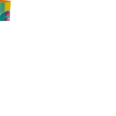
קופת צדקה 
קופת צדקה איכותי
ססגוני לילדים. גודל: 7x10x4 
6.00 ₪