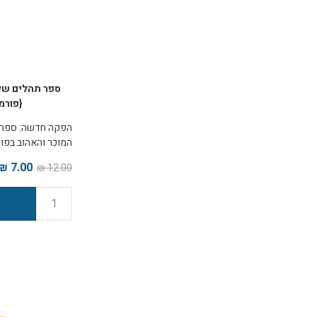
ספר תהלים שלי
{פורמ
הפקה חדשה: ספר ה
המוכר והאהוב בפו
לחלוקה כשי באירועי
7.00 ₪
12.00 ₪
11*15.5 ס"מ.
דתי. מומלץ בחום! 
בתחתית הדף