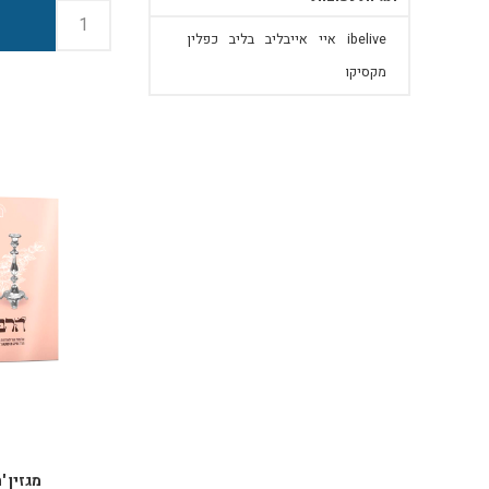
לחנוכה ולכל השנה מ
ibelive
איי
אייבליב
בליב
כפלין
מקסיקו
מגזין '