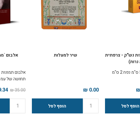
ריזת נש"ק - צרפתית
שיר למעלות
אלבום `מה
נרות)
אלבום תמונות 
תחושה של עמיד
ה
.34 ₪
0.00 ₪
35.00 ₪
בש
הרבי ב
יהדות, נישואים 
ערכי, לימוד תור
גאולה ועוד.
בכל ערך מופיעי
מהרבי, מפגש א
והתרחשות מרכזית 