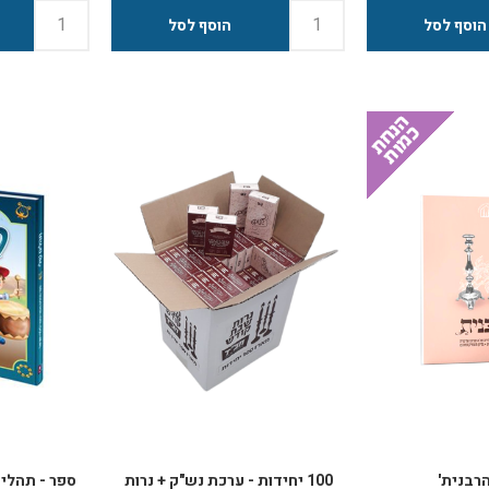
ס' עמודים: 64
מאות שנים ומציעה מבט שונה ומרתק
בזכות ברכתו של
על הסוגיות והדילמות המשותפות
איך נראו שנות י
לכולנו.
וביקטרינוסלב 
ומי היה המלמד
המשפחה ואותו 
גדול"?
מתי נפגש לראש
הריי"צ,
ועד כמה עמוקה 
לחותנו לעתיד ב
שבלטביה?
במה התעסק ועם
באנונימיות כמע
שבגרמניה?
מתי התחיל להת
הרבנית חיה מו
הדברים עד לחג
בוורשה שבפולי
כל אלה ועוד אל
חדשים לצד ידוע
כרונולוגי,
הרבנית'
100 יחידות - ערכת נש"ק + נרות
ספר - תהלי