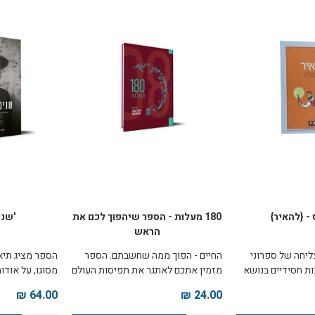
הספר נערך בידי
בשיתוף צוות ה
חב"ד.
ניתן להתרשם 
 - {להאיר}
180 מעלות - הספר שיהפוך לכם את
'שני
הראש
יחה של ספרוני
החיים - הפוך ממה שחשבתם. הספר
הספר מציג תיא
ות חסידיים בנושא
מזמין אתכם לאתגר את תפיסות העולם
מסוגו, על אודו
מה, אורו של יהודי
המקובלות, ואלי המקובעות, שגיבשתם
המוקדמות של ה
64.00 ₪
24.00 ₪
ת העולם. מתאים
לעצמכם, ורענן אותן בגישתה המקורית
כולל גילויים ח
ועדות חסידית
של ההגות החסידית, שפותחה במשך
הציון המשמעותי