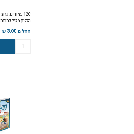
120 עמודים, כרומו צבעוני
הגליון מכיל כתבות
ומאמרים מרגשים ה
החל מ 3.00 ₪
לעולם וחיים מופלא
ניתן להתרשם בתח
ש"ח לחוברת