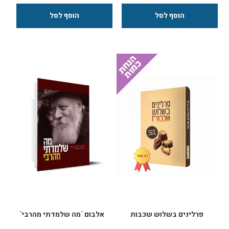
מרשימה, שלראשונה מתעסקת עם
הספר מציע שיטה מגובשת לחינוך
החיים עצמם ופותרת את הבעיות
ילדים בעידן המודרני: הצבת גבולות
הפשוטות, האמתיות, שמדאיגות את
וביסוס המסכות ההורית, תקשורת
המקורבים שלנו ביום-יום: שחיקה
חיובית והנעה לשיתוף פעולה בכיף,
בנישואים, פערים בין בני זוג, כעסים
ביחס עם העצמת נקודות החוזקה
ומתחים בבית, אושר וסיפוק אישי.
של הילד, מתן אהבה לא מותנית
ניתן להתרשם מ-2 פרקים בתחתית
וחינוך לשמחה ואופטימיות. הספר
העמוד
מלא בסיטואציות יום-יומיות
שגורמות לבטנם של הורים להתהפך,
ומלמד לגדל אותם מוכנים לחיים
האמתיים, בטוחים בעצמם ועם ארגז
כלים וערכים שיעשה להם רק טוב.
גודל 12*22 144 עמ' ניתן להתרשם
מהספר בתחתית העמוד
פרלינים בשלוש שכבות
אלבום `מה שלמדתי מהרבי`