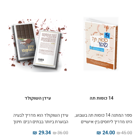
14 כוסות תה
עידן השוקולד
ספר המתנה 14 כוסות תה בשבוע,
עידן השוקולד הוא מדריך לבעיה
הינו מדריך ליחסים בין-אישיים
הבוערת ביותר בבתים רבים: חינוך
במשפחה ובעבודה, על פי חכמתו
ילדים ותקשורת חיובית במשפחה
29.34 ₪
24.00 ₪
36.00 ₪
45.00 ₪
ורעיונותיו של הרבי. יצירת מופת
לאור משנתו של הרבי מליובאוויטש.