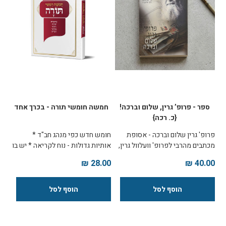
ספר - פרופ’ גרין, שלום וברכה!
חמשה חומשי תורה - בכרך אחד
{כ. רכה}
פרופ' גרין שלום וברכה - אסופת
חומש חדש כפי מנהג חב"ד *
מכתבים מהרבי לפרופ' וועלוול גרין,
אותיות גדולות - נוח לקריאה * יש בו
בליווי פרשנותו של פרופ' גרין
רק מה שצריכים לקריאת התורה:
28.00 ₪
40.00 ₪
והרקע שמאחורי ההתכתבות הענפה
הקריאה וההפטרות. * הפסקות
עם הרבי סוג: כריכה רכה
העליות וקטעי ההפטרות רק
כמנהגנו. * מיועד לקריאת התורה:
ללא תרגום אונקלוס ורש"י
התרשמות בתחתית העמוד.