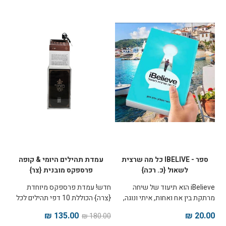
נלמד כיצד אפשר לקחת ללב את
הרעיונות והתובנות של השיחה,
בעזרת המחשות מדילמות מוכרות
מהחיים, סיפורים מעוררי השראה
ותרגולות להתבוננות ויישום. הסדרה
מתאימה ללימוד משותף בשיעור,
חברותא או לימוד עצמי של כל אחד
ואחת. הסט בכריכה קשה. ניתן
להתרשם בתחתית הדף.
ספר - IBELIVE כל מה שרצית
עמדת תהילים היומי & קופה
לשאול {כ. רכה}
פרספקס מובנית {צר}
iBelieve הוא תיעוד של שיחה
חדש! עמדת פרספקס מיוחדת
מרתקת בין אח ואחות, איתי ונוגה,
{צרה} הכוללת 10 דפי תהילים לכל
המתקיימת לאחר שאיתי מתקרב
יום בחודש לחלוקה למתפללים
135.00 ₪
20.00 ₪
180.00 ₪
ליהדות, ונוגה ממש לא מוכנה לקבל
המעמד המיוחד כולל ציטוטים