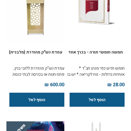
חמשה חומשי תורה - בכרך אחד
עמדת נש"ק מהודרת {מלבנית}
חומש חדש כפי מנהג חב"ד *
עמדת נש"ק מהודרת ללובי בנין,
אותיות גדולות - נוח לקריאה * יש בו
פתח חנות או בכניסה לבתי כנסת.
רק מה שצריכים לקריאת התורה:
גובה העמדה: 145 ס"מ עשוי
600.00 ₪
28.00 ₪
הקריאה וההפטרות. * הפסקות
ממתכת תכולת הקערה: כ-110
העליות וקטעי ההפטרות רק
ערכות נש"ק צבע העמדה שתסופק:
כמנהגנו. * מיועד לקריאת התורה:
קרם מידות של תיבת מילוי הנש"ק:
ללא תרגום אונקלוס ורש"י
רוחב 35 גובה 17 עומק 19
התרשמות בתחתית העמוד.