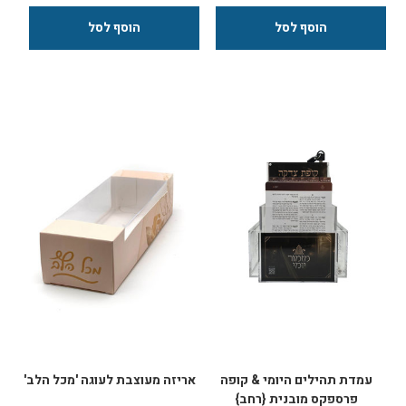
זאת. אט אט, האתגר הזה מוצא חן
מהמקורות על מעלת אמירת פרקי
בעיניהם, השיחות מתארכות, וכך
תהילים בכל יום במעמד: בגב המעמד
נפרשת לה יריעה חדשה, המציגה
קופת צדקה עם מנעול בצידי
את עומקה ויופיה של מחשבת
המעמד לוחות מחיקים להקדשת
היהדות, שאלות של מהות ושל זהות
אמירת התהילים לזכות/לרפואת.
מוצאות בה ביטוי, והאמת הפנימית
(מסופק טוש) המעמד ניתן לתליה
של הנשמה פורצת. מאת: דודי
על הקיר באמצעות ברגים
כפלין ונדב כהן
(מסופקים) המעמד ניתן לשלוחים
בעלות מסובסדת (הכוללת את עלות
התפעול והמשלוח מחו"ל) על מנת
להציבו ללא עלות בבתי כנסת
באיזור השליחות ולחזק את תקנת
אמירת התהילם היומית. גודל: דפי
התהילים - 20x15 ס"מ מעמד
פרספקס - 21x25 ס"מ
עמדת תהילים היומי & קופה
אריזה מעוצבת לעוגה 'מכל הלב'
פרספקס מובנית {רחב}