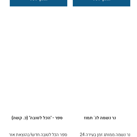
שנים ומציעה מבט שונה ומרתק על
הסוגיות והדילמות המשותפות
לכולנו.
נר נשמה לג` תמוז
ספר - 'הכל לטובה' {כ. קשה}
נר נשמה ממותג זמן בעירה 24
ספר הכל לטובה חדש! בהוצאת אור