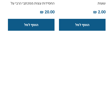
שעות
החסידות עצות ממכתבי הרבי על
ראיית הטוב שבחיי האדם, בסגנון
20.00 ₪
2.00 ₪
תורני