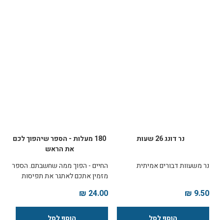
של ארבעים ואחד אישים
שפגישותיהם עם הרבי הפכו למקור
של כוח והשראה.
נר דונג 26 שעות
180 מעלות - הספר שיהפוך לכם
את הראש
נר משעוות דבורים אמיתית
החיים - הפוך ממה שחשבתם. הספר
מזמין אתכם לאתגר את תפיסות
העולם המקובלות, ואלי המקובעות,
24.00 ₪
9.50 ₪
שגיבשתם לעצמכם, ורענן אותן
בגישתה המקורית של ההגות
החסידית, שפותחה במשך מאות