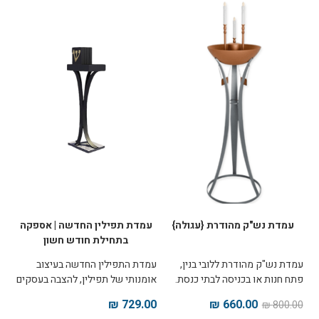
עיניים, והוא מבוא מיוחד לכל מי
ששואף להכיר את אישיותו
המרוממת של הרבי. ניתן להתרשם
במגזין בתחתית הדף.
עמדת נש"ק מהודרת {עגולה}
עמדת תפילין החדשה | אספקה
בתחילת חודש חשון
עמדת נש"ק מהודרת ללובי בנין,
עמדת התפילין החדשה בעיצוב
פתח חנות או בכניסה לבתי כנסת.
אומנותי של תפילין, להצבה בעסקים
העמדה מודולארית באופן שניתן
ובמקומות ציבוריים. מתאימה גם
729.00 ₪
660.00 ₪
800.00 ₪
לשלוף את הסלסלה ולהניח אותה
להנחת תפילין באופן עצמאי, וגם