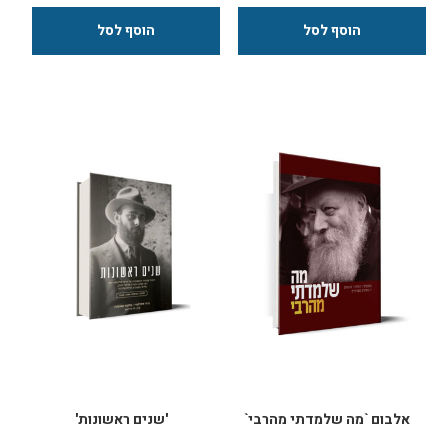
על דלפק החנות וכדומה. העמדה
כדוכן תפילין מאויש.
כוללת: - סלסלת מתכת איכותית -
יש בה כל מה שצריך: תא אחסון
קופת צדקה - 3 נרות הנדלקים ע"י
פנימי - עם מנעול, מקום להנחת
בטריות - מעמד רגליים מעוצב - 2
התפילין, קופת צדקה מובנית . היא
לוחיות לכתיבת הקדשות או זמני
עומדת על רגליים, וניתנת גם
הדלקת נרות - מגנטים להצמדת
להנחה על שולחן.
הקערה לרגליים - מתנה! סט מגנטים
זו דרך מצוינת לרתום בעלי עסקים,
ספרות לציון שעת ההדלקה מדי
בעלי תפקיד בעסק או תפקיד
שבוע (עד גמר המלאי) גובה העמדה:
ציבורי אחר, להציב את הדוכן
110 ס"מ ללא הנרות תכולת הקערה:
במיקום בולט במקום עבודתם ובכך
כ-50 ערכות נש"ק
לזכות את הרבים במצוות תפילין.
מידות רגליים במצב ארוז בקרטון:
105X33X47 מידות חלק עליון
(ראש), במצב ארוז בקרטון: 31X46
משקל רגליים במצב ארוז בקרטון:
10.5 קילו מידות חלק עליון (ראש),
במצב ארוז בקרטון: 8.7 קילו סה"ד
משקל ל-2 הארגזים יחד: 19.2 קילו
אספקה מיידית
אלבום `מה שלמדתי מהרבי`
'שנים ראשונות'